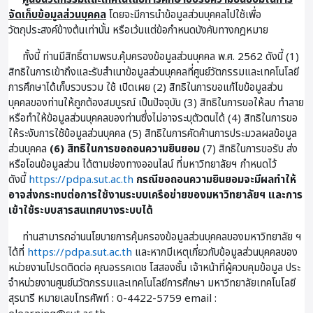
จัดเก็บข้อมูลส่วนบุคคล
โดยจะมีการนำข้อมูลส่วนบุคคลไปใช้เพื่อ
วัตถุประสงค์ข้างต้นเท่านั้น หรือเว้นแต่ข้อกำหนดบังคับทางกฎหมาย
ทั้งนี้ ท่านมีสิทธิ์ตามพรบ.คุ้มครองข้อมูลส่วนบุคคล พ.ศ. 2562 ดังนี้ (1)
สิทธิในการเข้าถึงและรับสำเนาข้อมูลส่วนบุคคลที่ศูนย์วัตกรรมและเทคโนโลยี
การศึกษาได้เก็บรวบรวม ใช้ เปิดเผย (2) สิทธิในการขอแก้ไขข้อมูลส่วน
บุคคลของท่านให้ถูกต้องสมบูรณ์ เป็นปัจจุบัน (3) สิทธิในการขอให้ลบ ทำลาย
หรือทำให้ข้อมูลส่วนบุคคลของท่านซึ่งไม่อาจระบุตัวตนได้ (4) สิทธิในการขอ
ให้ระงับการใช้ข้อมูลส่วนบุคคล (5) สิทธิในการคัดค้านการประมวลผลข้อมูล
ส่วนบุคคล
(6) สิทธิในการขอถอนความยินยอม
(7) สิทธิในการขอรับ ส่ง
หรือโอนข้อมูลส่วน ได้ตามช่องทางออนไลน์ ที่มหาวิทยาลัยฯ กำหนดไว้
ดังนี้
https://pdpa.sut.ac.th
กรณีขอถอนความยินยอมจะมีผลทำให้
อาจส่งกระทบต่อการใช้งานระบบเครือข่ายของมหาวิทยาลัยฯ และการ
เข้าใช้ระบบสารสนเทศบางระบบได้
ท่านสามารถอ่านนโยบายการคุ้มครองข้อมูลส่วนบุคคลของมหาวิทยาลัย ฯ
ได้ที่
https://pdpa.sut.ac.th
และหากมีเหตุเกี่ยวกับข้อมูลส่วนบุคคลของ
หน่วยงานโปรดติดต่อ คุณอรรคเดช โสสองชั้น เจ้าหน้าที่ผู้ควบคุมข้อมูล ประ
จําหน่วยงานศูนย์นวัตกรรมและเทคโนโลยีการศึกษา มหาวิทยาลัยเทคโนโลยี
สุรนารี หมายเลขโทรศัพท์ : 0-4422-5759 email :