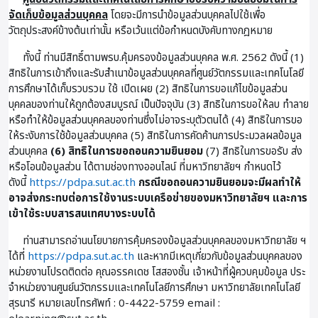
จัดเก็บข้อมูลส่วนบุคคล
โดยจะมีการนำข้อมูลส่วนบุคคลไปใช้เพื่อ
วัตถุประสงค์ข้างต้นเท่านั้น หรือเว้นแต่ข้อกำหนดบังคับทางกฎหมาย
ทั้งนี้ ท่านมีสิทธิ์ตามพรบ.คุ้มครองข้อมูลส่วนบุคคล พ.ศ. 2562 ดังนี้ (1)
สิทธิในการเข้าถึงและรับสำเนาข้อมูลส่วนบุคคลที่ศูนย์วัตกรรมและเทคโนโลยี
การศึกษาได้เก็บรวบรวม ใช้ เปิดเผย (2) สิทธิในการขอแก้ไขข้อมูลส่วน
บุคคลของท่านให้ถูกต้องสมบูรณ์ เป็นปัจจุบัน (3) สิทธิในการขอให้ลบ ทำลาย
หรือทำให้ข้อมูลส่วนบุคคลของท่านซึ่งไม่อาจระบุตัวตนได้ (4) สิทธิในการขอ
ให้ระงับการใช้ข้อมูลส่วนบุคคล (5) สิทธิในการคัดค้านการประมวลผลข้อมูล
ส่วนบุคคล
(6) สิทธิในการขอถอนความยินยอม
(7) สิทธิในการขอรับ ส่ง
หรือโอนข้อมูลส่วน ได้ตามช่องทางออนไลน์ ที่มหาวิทยาลัยฯ กำหนดไว้
ดังนี้
https://pdpa.sut.ac.th
กรณีขอถอนความยินยอมจะมีผลทำให้
อาจส่งกระทบต่อการใช้งานระบบเครือข่ายของมหาวิทยาลัยฯ และการ
เข้าใช้ระบบสารสนเทศบางระบบได้
ท่านสามารถอ่านนโยบายการคุ้มครองข้อมูลส่วนบุคคลของมหาวิทยาลัย ฯ
ได้ที่
https://pdpa.sut.ac.th
และหากมีเหตุเกี่ยวกับข้อมูลส่วนบุคคลของ
หน่วยงานโปรดติดต่อ คุณอรรคเดช โสสองชั้น เจ้าหน้าที่ผู้ควบคุมข้อมูล ประ
จําหน่วยงานศูนย์นวัตกรรมและเทคโนโลยีการศึกษา มหาวิทยาลัยเทคโนโลยี
สุรนารี หมายเลขโทรศัพท์ : 0-4422-5759 email :