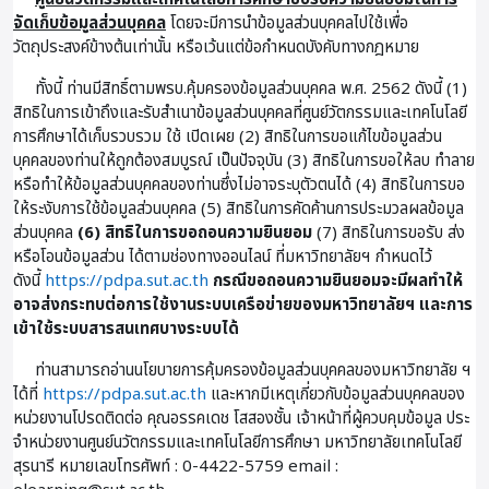
จัดเก็บข้อมูลส่วนบุคคล
โดยจะมีการนำข้อมูลส่วนบุคคลไปใช้เพื่อ
วัตถุประสงค์ข้างต้นเท่านั้น หรือเว้นแต่ข้อกำหนดบังคับทางกฎหมาย
ทั้งนี้ ท่านมีสิทธิ์ตามพรบ.คุ้มครองข้อมูลส่วนบุคคล พ.ศ. 2562 ดังนี้ (1)
สิทธิในการเข้าถึงและรับสำเนาข้อมูลส่วนบุคคลที่ศูนย์วัตกรรมและเทคโนโลยี
การศึกษาได้เก็บรวบรวม ใช้ เปิดเผย (2) สิทธิในการขอแก้ไขข้อมูลส่วน
บุคคลของท่านให้ถูกต้องสมบูรณ์ เป็นปัจจุบัน (3) สิทธิในการขอให้ลบ ทำลาย
หรือทำให้ข้อมูลส่วนบุคคลของท่านซึ่งไม่อาจระบุตัวตนได้ (4) สิทธิในการขอ
ให้ระงับการใช้ข้อมูลส่วนบุคคล (5) สิทธิในการคัดค้านการประมวลผลข้อมูล
ส่วนบุคคล
(6) สิทธิในการขอถอนความยินยอม
(7) สิทธิในการขอรับ ส่ง
หรือโอนข้อมูลส่วน ได้ตามช่องทางออนไลน์ ที่มหาวิทยาลัยฯ กำหนดไว้
ดังนี้
https://pdpa.sut.ac.th
กรณีขอถอนความยินยอมจะมีผลทำให้
อาจส่งกระทบต่อการใช้งานระบบเครือข่ายของมหาวิทยาลัยฯ และการ
เข้าใช้ระบบสารสนเทศบางระบบได้
ท่านสามารถอ่านนโยบายการคุ้มครองข้อมูลส่วนบุคคลของมหาวิทยาลัย ฯ
ได้ที่
https://pdpa.sut.ac.th
และหากมีเหตุเกี่ยวกับข้อมูลส่วนบุคคลของ
หน่วยงานโปรดติดต่อ คุณอรรคเดช โสสองชั้น เจ้าหน้าที่ผู้ควบคุมข้อมูล ประ
จําหน่วยงานศูนย์นวัตกรรมและเทคโนโลยีการศึกษา มหาวิทยาลัยเทคโนโลยี
สุรนารี หมายเลขโทรศัพท์ : 0-4422-5759 email :