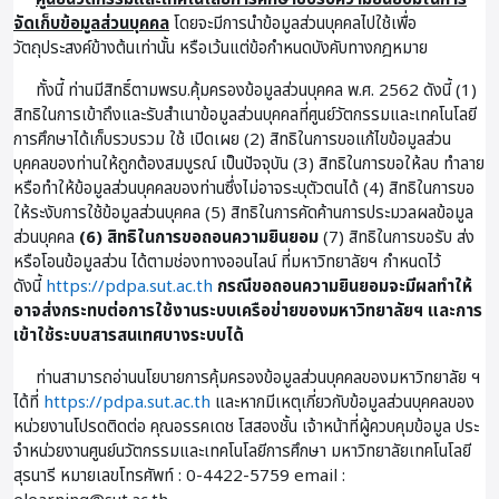
จัดเก็บข้อมูลส่วนบุคคล
โดยจะมีการนำข้อมูลส่วนบุคคลไปใช้เพื่อ
วัตถุประสงค์ข้างต้นเท่านั้น หรือเว้นแต่ข้อกำหนดบังคับทางกฎหมาย
ทั้งนี้ ท่านมีสิทธิ์ตามพรบ.คุ้มครองข้อมูลส่วนบุคคล พ.ศ. 2562 ดังนี้ (1)
สิทธิในการเข้าถึงและรับสำเนาข้อมูลส่วนบุคคลที่ศูนย์วัตกรรมและเทคโนโลยี
การศึกษาได้เก็บรวบรวม ใช้ เปิดเผย (2) สิทธิในการขอแก้ไขข้อมูลส่วน
บุคคลของท่านให้ถูกต้องสมบูรณ์ เป็นปัจจุบัน (3) สิทธิในการขอให้ลบ ทำลาย
หรือทำให้ข้อมูลส่วนบุคคลของท่านซึ่งไม่อาจระบุตัวตนได้ (4) สิทธิในการขอ
ให้ระงับการใช้ข้อมูลส่วนบุคคล (5) สิทธิในการคัดค้านการประมวลผลข้อมูล
ส่วนบุคคล
(6) สิทธิในการขอถอนความยินยอม
(7) สิทธิในการขอรับ ส่ง
หรือโอนข้อมูลส่วน ได้ตามช่องทางออนไลน์ ที่มหาวิทยาลัยฯ กำหนดไว้
ดังนี้
https://pdpa.sut.ac.th
กรณีขอถอนความยินยอมจะมีผลทำให้
อาจส่งกระทบต่อการใช้งานระบบเครือข่ายของมหาวิทยาลัยฯ และการ
เข้าใช้ระบบสารสนเทศบางระบบได้
ท่านสามารถอ่านนโยบายการคุ้มครองข้อมูลส่วนบุคคลของมหาวิทยาลัย ฯ
ได้ที่
https://pdpa.sut.ac.th
และหากมีเหตุเกี่ยวกับข้อมูลส่วนบุคคลของ
หน่วยงานโปรดติดต่อ คุณอรรคเดช โสสองชั้น เจ้าหน้าที่ผู้ควบคุมข้อมูล ประ
จําหน่วยงานศูนย์นวัตกรรมและเทคโนโลยีการศึกษา มหาวิทยาลัยเทคโนโลยี
สุรนารี หมายเลขโทรศัพท์ : 0-4422-5759 email :