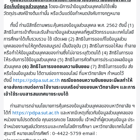
จัดเก็บข้อมูลส่วนบุคคล
โดยจะมีการนำข้อมูลส่วนบุคคลไปใช้เพื่อ
วัตถุประสงค์ข้างต้นเท่านั้น หรือเว้นแต่ข้อกำหนดบังคับทางกฎหมาย
ทั้งนี้ ท่านมีสิทธิ์ตามพรบ.คุ้มครองข้อมูลส่วนบุคคล พ.ศ. 2562 ดังนี้ (1)
สิทธิในการเข้าถึงและรับสำเนาข้อมูลส่วนบุคคลที่ศูนย์วัตกรรมและเทคโนโลยี
การศึกษาได้เก็บรวบรวม ใช้ เปิดเผย (2) สิทธิในการขอแก้ไขข้อมูลส่วน
บุคคลของท่านให้ถูกต้องสมบูรณ์ เป็นปัจจุบัน (3) สิทธิในการขอให้ลบ ทำลาย
หรือทำให้ข้อมูลส่วนบุคคลของท่านซึ่งไม่อาจระบุตัวตนได้ (4) สิทธิในการขอ
ให้ระงับการใช้ข้อมูลส่วนบุคคล (5) สิทธิในการคัดค้านการประมวลผลข้อมูล
ส่วนบุคคล
(6) สิทธิในการขอถอนความยินยอม
(7) สิทธิในการขอรับ ส่ง
หรือโอนข้อมูลส่วน ได้ตามช่องทางออนไลน์ ที่มหาวิทยาลัยฯ กำหนดไว้
ดังนี้
https://pdpa.sut.ac.th
กรณีขอถอนความยินยอมจะมีผลทำให้
อาจส่งกระทบต่อการใช้งานระบบเครือข่ายของมหาวิทยาลัยฯ และการ
เข้าใช้ระบบสารสนเทศบางระบบได้
ท่านสามารถอ่านนโยบายการคุ้มครองข้อมูลส่วนบุคคลของมหาวิทยาลัย ฯ
ได้ที่
https://pdpa.sut.ac.th
และหากมีเหตุเกี่ยวกับข้อมูลส่วนบุคคลของ
หน่วยงานโปรดติดต่อ คุณอรรคเดช โสสองชั้น เจ้าหน้าที่ผู้ควบคุมข้อมูล ประ
จําหน่วยงานศูนย์นวัตกรรมและเทคโนโลยีการศึกษา มหาวิทยาลัยเทคโนโลยี
สุรนารี หมายเลขโทรศัพท์ : 0-4422-5759 email :