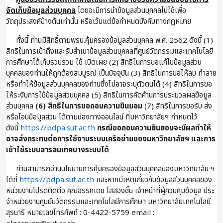
จัดเก็บข้อมูลส่วนบุคคล
โดยจะมีการนำข้อมูลส่วนบุคคลไปใช้เพื่อ
วัตถุประสงค์ข้างต้นเท่านั้น หรือเว้นแต่ข้อกำหนดบังคับทางกฎหมาย
ทั้งนี้ ท่านมีสิทธิ์ตามพรบ.คุ้มครองข้อมูลส่วนบุคคล พ.ศ. 2562 ดังนี้ (1)
สิทธิในการเข้าถึงและรับสำเนาข้อมูลส่วนบุคคลที่ศูนย์วัตกรรมและเทคโนโลยี
การศึกษาได้เก็บรวบรวม ใช้ เปิดเผย (2) สิทธิในการขอแก้ไขข้อมูลส่วน
บุคคลของท่านให้ถูกต้องสมบูรณ์ เป็นปัจจุบัน (3) สิทธิในการขอให้ลบ ทำลาย
หรือทำให้ข้อมูลส่วนบุคคลของท่านซึ่งไม่อาจระบุตัวตนได้ (4) สิทธิในการขอ
ให้ระงับการใช้ข้อมูลส่วนบุคคล (5) สิทธิในการคัดค้านการประมวลผลข้อมูล
ส่วนบุคคล
(6) สิทธิในการขอถอนความยินยอม
(7) สิทธิในการขอรับ ส่ง
หรือโอนข้อมูลส่วน ได้ตามช่องทางออนไลน์ ที่มหาวิทยาลัยฯ กำหนดไว้
ดังนี้
https://pdpa.sut.ac.th
กรณีขอถอนความยินยอมจะมีผลทำให้
อาจส่งกระทบต่อการใช้งานระบบเครือข่ายของมหาวิทยาลัยฯ และการ
เข้าใช้ระบบสารสนเทศบางระบบได้
ท่านสามารถอ่านนโยบายการคุ้มครองข้อมูลส่วนบุคคลของมหาวิทยาลัย ฯ
ได้ที่
https://pdpa.sut.ac.th
และหากมีเหตุเกี่ยวกับข้อมูลส่วนบุคคลของ
หน่วยงานโปรดติดต่อ คุณอรรคเดช โสสองชั้น เจ้าหน้าที่ผู้ควบคุมข้อมูล ประ
จําหน่วยงานศูนย์นวัตกรรมและเทคโนโลยีการศึกษา มหาวิทยาลัยเทคโนโลยี
สุรนารี หมายเลขโทรศัพท์ : 0-4422-5759 email :