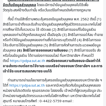
จัดเก็บข้อมูลส่วนบุคคล
โดยจะมีการนำข้อมูลส่วนบุคคลไปใช้เพื่อ
วัตถุประสงค์ข้างต้นเท่านั้น หรือเว้นแต่ข้อกำหนดบังคับทางกฎหมาย
ทั้งนี้ ท่านมีสิทธิ์ตามพรบ.คุ้มครองข้อมูลส่วนบุคคล พ.ศ. 2562 ดังนี้ (1)
สิทธิในการเข้าถึงและรับสำเนาข้อมูลส่วนบุคคลที่ศูนย์วัตกรรมและเทคโนโลยี
การศึกษาได้เก็บรวบรวม ใช้ เปิดเผย (2) สิทธิในการขอแก้ไขข้อมูลส่วน
บุคคลของท่านให้ถูกต้องสมบูรณ์ เป็นปัจจุบัน (3) สิทธิในการขอให้ลบ ทำลาย
หรือทำให้ข้อมูลส่วนบุคคลของท่านซึ่งไม่อาจระบุตัวตนได้ (4) สิทธิในการขอ
ให้ระงับการใช้ข้อมูลส่วนบุคคล (5) สิทธิในการคัดค้านการประมวลผลข้อมูล
ส่วนบุคคล
(6) สิทธิในการขอถอนความยินยอม
(7) สิทธิในการขอรับ ส่ง
หรือโอนข้อมูลส่วน ได้ตามช่องทางออนไลน์ ที่มหาวิทยาลัยฯ กำหนดไว้
ดังนี้
https://pdpa.sut.ac.th
กรณีขอถอนความยินยอมจะมีผลทำให้
อาจส่งกระทบต่อการใช้งานระบบเครือข่ายของมหาวิทยาลัยฯ และการ
เข้าใช้ระบบสารสนเทศบางระบบได้
ท่านสามารถอ่านนโยบายการคุ้มครองข้อมูลส่วนบุคคลของมหาวิทยาลัย ฯ
ได้ที่
https://pdpa.sut.ac.th
และหากมีเหตุเกี่ยวกับข้อมูลส่วนบุคคลของ
หน่วยงานโปรดติดต่อ คุณอรรคเดช โสสองชั้น เจ้าหน้าที่ผู้ควบคุมข้อมูล ประ
จําหน่วยงานศูนย์นวัตกรรมและเทคโนโลยีการศึกษา มหาวิทยาลัยเทคโนโลยี
สุรนารี หมายเลขโทรศัพท์ : 0-4422-5759 email :