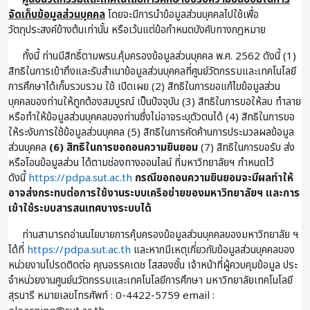
จัดเก็บข้อมูลส่วนบุคคล
โดยจะมีการนำข้อมูลส่วนบุคคลไปใช้เพื่อ
วัตถุประสงค์ข้างต้นเท่านั้น หรือเว้นแต่ข้อกำหนดบังคับทางกฎหมาย
ทั้งนี้ ท่านมีสิทธิ์ตามพรบ.คุ้มครองข้อมูลส่วนบุคคล พ.ศ. 2562 ดังนี้ (1)
สิทธิในการเข้าถึงและรับสำเนาข้อมูลส่วนบุคคลที่ศูนย์วัตกรรมและเทคโนโลยี
การศึกษาได้เก็บรวบรวม ใช้ เปิดเผย (2) สิทธิในการขอแก้ไขข้อมูลส่วน
บุคคลของท่านให้ถูกต้องสมบูรณ์ เป็นปัจจุบัน (3) สิทธิในการขอให้ลบ ทำลาย
หรือทำให้ข้อมูลส่วนบุคคลของท่านซึ่งไม่อาจระบุตัวตนได้ (4) สิทธิในการขอ
ให้ระงับการใช้ข้อมูลส่วนบุคคล (5) สิทธิในการคัดค้านการประมวลผลข้อมูล
ส่วนบุคคล
(6) สิทธิในการขอถอนความยินยอม
(7) สิทธิในการขอรับ ส่ง
หรือโอนข้อมูลส่วน ได้ตามช่องทางออนไลน์ ที่มหาวิทยาลัยฯ กำหนดไว้
ดังนี้
https://pdpa.sut.ac.th
กรณีขอถอนความยินยอมจะมีผลทำให้
อาจส่งกระทบต่อการใช้งานระบบเครือข่ายของมหาวิทยาลัยฯ และการ
เข้าใช้ระบบสารสนเทศบางระบบได้
ท่านสามารถอ่านนโยบายการคุ้มครองข้อมูลส่วนบุคคลของมหาวิทยาลัย ฯ
ได้ที่
https://pdpa.sut.ac.th
และหากมีเหตุเกี่ยวกับข้อมูลส่วนบุคคลของ
หน่วยงานโปรดติดต่อ คุณอรรคเดช โสสองชั้น เจ้าหน้าที่ผู้ควบคุมข้อมูล ประ
จําหน่วยงานศูนย์นวัตกรรมและเทคโนโลยีการศึกษา มหาวิทยาลัยเทคโนโลยี
สุรนารี หมายเลขโทรศัพท์ : 0-4422-5759 email :