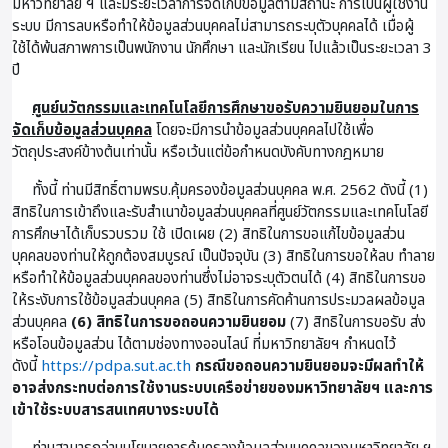
มหาวิทยาลัย ฯ และมีระยะเวลาการจัดเก็บข้อมูลตามสถานะ การเป็นผู้ใช้งาน
ระบบ มีการลบหรือทำให้ข้อมูลส่วนบุคคลไม่สามารถระบุตัวบุคคลได้ เมื่อผู้
ใช้ได้พ้นสภาพการเป็นพนักงาน นักศึกษา และนักเรียน ไปแล้วเป็นระยะเวลา 3
ปี
ศูนย์นวัตกรรมและเทคโนโลยีการศึกษาขอรับความยินยอมในการ
จัดเก็บข้อมูลส่วนบุคคล
โดยจะมีการนำข้อมูลส่วนบุคคลไปใช้เพื่อ
วัตถุประสงค์ข้างต้นเท่านั้น หรือเว้นแต่ข้อกำหนดบังคับทางกฎหมาย
ทั้งนี้ ท่านมีสิทธิ์ตามพรบ.คุ้มครองข้อมูลส่วนบุคคล พ.ศ. 2562 ดังนี้ (1)
สิทธิในการเข้าถึงและรับสำเนาข้อมูลส่วนบุคคลที่ศูนย์วัตกรรมและเทคโนโลยี
การศึกษาได้เก็บรวบรวม ใช้ เปิดเผย (2) สิทธิในการขอแก้ไขข้อมูลส่วน
บุคคลของท่านให้ถูกต้องสมบูรณ์ เป็นปัจจุบัน (3) สิทธิในการขอให้ลบ ทำลาย
หรือทำให้ข้อมูลส่วนบุคคลของท่านซึ่งไม่อาจระบุตัวตนได้ (4) สิทธิในการขอ
ให้ระงับการใช้ข้อมูลส่วนบุคคล (5) สิทธิในการคัดค้านการประมวลผลข้อมูล
ส่วนบุคคล
(6) สิทธิในการขอถอนความยินยอม
(7) สิทธิในการขอรับ ส่ง
หรือโอนข้อมูลส่วน ได้ตามช่องทางออนไลน์ ที่มหาวิทยาลัยฯ กำหนดไว้
ดังนี้
https://pdpa.sut.ac.th
กรณีขอถอนความยินยอมจะมีผลทำให้
อาจส่งกระทบต่อการใช้งานระบบเครือข่ายของมหาวิทยาลัยฯ และการ
เข้าใช้ระบบสารสนเทศบางระบบได้