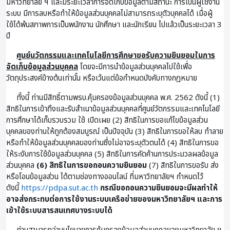
มหาวิทยาลัย ฯ และมีระยะเวลาการจัดเก็บข้อมูลตามสถานะ การเป็นผู้ใช้งาน
ระบบ มีการลบหรือทำให้ข้อมูลส่วนบุคคลไม่สามารถระบุตัวบุคคลได้ เมื่อผู้
ใช้ได้พ้นสภาพการเป็นพนักงาน นักศึกษา และนักเรียน ไปแล้วเป็นระยะเวลา 3
ปี
ศูนย์นวัตกรรมและเทคโนโลยีการศึกษาขอรับความยินยอมในการ
จัดเก็บข้อมูลส่วนบุคคล
โดยจะมีการนำข้อมูลส่วนบุคคลไปใช้เพื่อ
วัตถุประสงค์ข้างต้นเท่านั้น หรือเว้นแต่ข้อกำหนดบังคับทางกฎหมาย
ทั้งนี้ ท่านมีสิทธิ์ตามพรบ.คุ้มครองข้อมูลส่วนบุคคล พ.ศ. 2562 ดังนี้ (1)
สิทธิในการเข้าถึงและรับสำเนาข้อมูลส่วนบุคคลที่ศูนย์วัตกรรมและเทคโนโลยี
การศึกษาได้เก็บรวบรวม ใช้ เปิดเผย (2) สิทธิในการขอแก้ไขข้อมูลส่วน
บุคคลของท่านให้ถูกต้องสมบูรณ์ เป็นปัจจุบัน (3) สิทธิในการขอให้ลบ ทำลาย
หรือทำให้ข้อมูลส่วนบุคคลของท่านซึ่งไม่อาจระบุตัวตนได้ (4) สิทธิในการขอ
ให้ระงับการใช้ข้อมูลส่วนบุคคล (5) สิทธิในการคัดค้านการประมวลผลข้อมูล
ส่วนบุคคล
(6) สิทธิในการขอถอนความยินยอม
(7) สิทธิในการขอรับ ส่ง
หรือโอนข้อมูลส่วน ได้ตามช่องทางออนไลน์ ที่มหาวิทยาลัยฯ กำหนดไว้
ดังนี้
https://pdpa.sut.ac.th
กรณีขอถอนความยินยอมจะมีผลทำให้
อาจส่งกระทบต่อการใช้งานระบบเครือข่ายของมหาวิทยาลัยฯ และการ
เข้าใช้ระบบสารสนเทศบางระบบได้