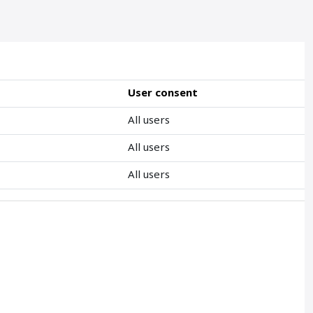
User consent
All users
All users
All users