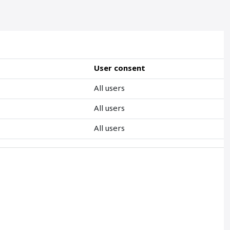
User consent
All users
All users
All users