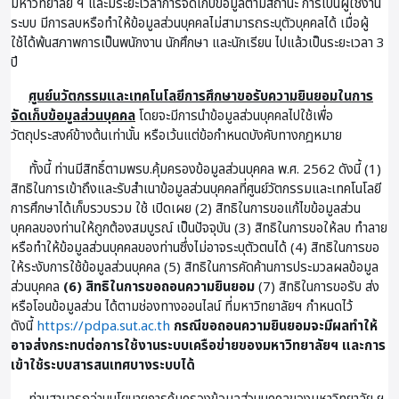
มหาวิทยาลัย ฯ และมีระยะเวลาการจัดเก็บข้อมูลตามสถานะ การเป็นผู้ใช้งาน
ระบบ มีการลบหรือทำให้ข้อมูลส่วนบุคคลไม่สามารถระบุตัวบุคคลได้ เมื่อผู้
ใช้ได้พ้นสภาพการเป็นพนักงาน นักศึกษา และนักเรียน ไปแล้วเป็นระยะเวลา 3
ปี
ศูนย์นวัตกรรมและเทคโนโลยีการศึกษาขอรับความยินยอมในการ
จัดเก็บข้อมูลส่วนบุคคล
โดยจะมีการนำข้อมูลส่วนบุคคลไปใช้เพื่อ
วัตถุประสงค์ข้างต้นเท่านั้น หรือเว้นแต่ข้อกำหนดบังคับทางกฎหมาย
ทั้งนี้ ท่านมีสิทธิ์ตามพรบ.คุ้มครองข้อมูลส่วนบุคคล พ.ศ. 2562 ดังนี้ (1)
สิทธิในการเข้าถึงและรับสำเนาข้อมูลส่วนบุคคลที่ศูนย์วัตกรรมและเทคโนโลยี
การศึกษาได้เก็บรวบรวม ใช้ เปิดเผย (2) สิทธิในการขอแก้ไขข้อมูลส่วน
บุคคลของท่านให้ถูกต้องสมบูรณ์ เป็นปัจจุบัน (3) สิทธิในการขอให้ลบ ทำลาย
หรือทำให้ข้อมูลส่วนบุคคลของท่านซึ่งไม่อาจระบุตัวตนได้ (4) สิทธิในการขอ
ให้ระงับการใช้ข้อมูลส่วนบุคคล (5) สิทธิในการคัดค้านการประมวลผลข้อมูล
ส่วนบุคคล
(6) สิทธิในการขอถอนความยินยอม
(7) สิทธิในการขอรับ ส่ง
หรือโอนข้อมูลส่วน ได้ตามช่องทางออนไลน์ ที่มหาวิทยาลัยฯ กำหนดไว้
ดังนี้
https://pdpa.sut.ac.th
กรณีขอถอนความยินยอมจะมีผลทำให้
อาจส่งกระทบต่อการใช้งานระบบเครือข่ายของมหาวิทยาลัยฯ และการ
เข้าใช้ระบบสารสนเทศบางระบบได้