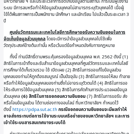
มหาวิทยาลัย ฯ และมีระยะเวลาการจัดเก็บข้อมูลตามสถานะ การเป็นผู้ใช้งาน
ระบบ มีการลบหรือทำให้ข้อมูลส่วนบุคคลไม่สามารถระบุตัวบุคคลได้ เมื่อผู้
ใช้ได้พ้นสภาพการเป็นพนักงาน นักศึกษา และนักเรียน ไปแล้วเป็นระยะเวลา 3
ปี
ศูนย์นวัตกรรมและเทคโนโลยีการศึกษาขอรับความยินยอมในการ
จัดเก็บข้อมูลส่วนบุคคล
โดยจะมีการนำข้อมูลส่วนบุคคลไปใช้เพื่อ
วัตถุประสงค์ข้างต้นเท่านั้น หรือเว้นแต่ข้อกำหนดบังคับทางกฎหมาย
ทั้งนี้ ท่านมีสิทธิ์ตามพรบ.คุ้มครองข้อมูลส่วนบุคคล พ.ศ. 2562 ดังนี้ (1)
สิทธิในการเข้าถึงและรับสำเนาข้อมูลส่วนบุคคลที่ศูนย์วัตกรรมและเทคโนโลยี
การศึกษาได้เก็บรวบรวม ใช้ เปิดเผย (2) สิทธิในการขอแก้ไขข้อมูลส่วน
บุคคลของท่านให้ถูกต้องสมบูรณ์ เป็นปัจจุบัน (3) สิทธิในการขอให้ลบ ทำลาย
หรือทำให้ข้อมูลส่วนบุคคลของท่านซึ่งไม่อาจระบุตัวตนได้ (4) สิทธิในการขอ
ให้ระงับการใช้ข้อมูลส่วนบุคคล (5) สิทธิในการคัดค้านการประมวลผลข้อมูล
ส่วนบุคคล
(6) สิทธิในการขอถอนความยินยอม
(7) สิทธิในการขอรับ ส่ง
หรือโอนข้อมูลส่วน ได้ตามช่องทางออนไลน์ ที่มหาวิทยาลัยฯ กำหนดไว้
ดังนี้
https://pdpa.sut.ac.th
กรณีขอถอนความยินยอมจะมีผลทำให้
อาจส่งกระทบต่อการใช้งานระบบเครือข่ายของมหาวิทยาลัยฯ และการ
เข้าใช้ระบบสารสนเทศบางระบบได้