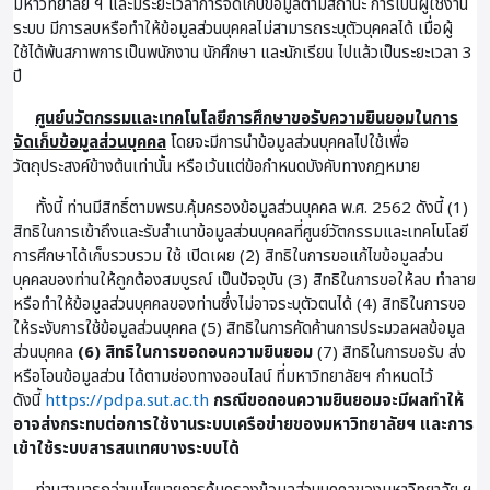
มหาวิทยาลัย ฯ และมีระยะเวลาการจัดเก็บข้อมูลตามสถานะ การเป็นผู้ใช้งาน
ระบบ มีการลบหรือทำให้ข้อมูลส่วนบุคคลไม่สามารถระบุตัวบุคคลได้ เมื่อผู้
ใช้ได้พ้นสภาพการเป็นพนักงาน นักศึกษา และนักเรียน ไปแล้วเป็นระยะเวลา 3
ปี
ศูนย์นวัตกรรมและเทคโนโลยีการศึกษาขอรับความยินยอมในการ
จัดเก็บข้อมูลส่วนบุคคล
โดยจะมีการนำข้อมูลส่วนบุคคลไปใช้เพื่อ
วัตถุประสงค์ข้างต้นเท่านั้น หรือเว้นแต่ข้อกำหนดบังคับทางกฎหมาย
ทั้งนี้ ท่านมีสิทธิ์ตามพรบ.คุ้มครองข้อมูลส่วนบุคคล พ.ศ. 2562 ดังนี้ (1)
สิทธิในการเข้าถึงและรับสำเนาข้อมูลส่วนบุคคลที่ศูนย์วัตกรรมและเทคโนโลยี
การศึกษาได้เก็บรวบรวม ใช้ เปิดเผย (2) สิทธิในการขอแก้ไขข้อมูลส่วน
บุคคลของท่านให้ถูกต้องสมบูรณ์ เป็นปัจจุบัน (3) สิทธิในการขอให้ลบ ทำลาย
หรือทำให้ข้อมูลส่วนบุคคลของท่านซึ่งไม่อาจระบุตัวตนได้ (4) สิทธิในการขอ
ให้ระงับการใช้ข้อมูลส่วนบุคคล (5) สิทธิในการคัดค้านการประมวลผลข้อมูล
ส่วนบุคคล
(6) สิทธิในการขอถอนความยินยอม
(7) สิทธิในการขอรับ ส่ง
หรือโอนข้อมูลส่วน ได้ตามช่องทางออนไลน์ ที่มหาวิทยาลัยฯ กำหนดไว้
ดังนี้
https://pdpa.sut.ac.th
กรณีขอถอนความยินยอมจะมีผลทำให้
อาจส่งกระทบต่อการใช้งานระบบเครือข่ายของมหาวิทยาลัยฯ และการ
เข้าใช้ระบบสารสนเทศบางระบบได้