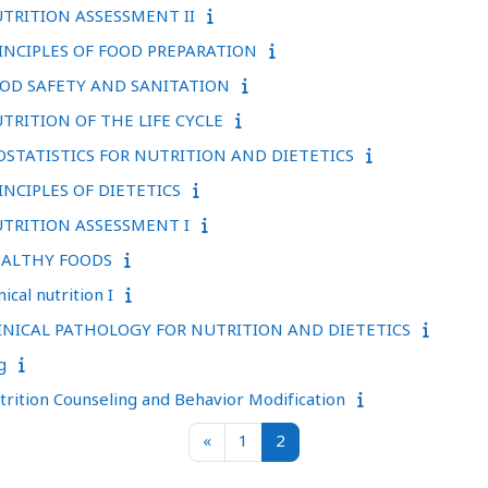
UTRITION ASSESSMENT II
RINCIPLES OF FOOD PREPARATION
OOD SAFETY AND SANITATION
UTRITION OF THE LIFE CYCLE
IOSTATISTICS FOR NUTRITION AND DIETETICS
INCIPLES OF DIETETICS
UTRITION ASSESSMENT I
HEALTHY FOODS
cal nutrition I
LINICAL PATHOLOGY FOR NUTRITION AND DIETETICS
g
rition Counseling and Behavior Modification
Previous page
หน้า 1
หน้า 2
«
1
2