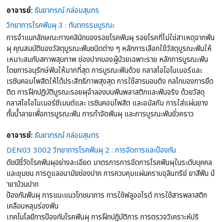
อาจารย์:
ธันยาภรณ์ กล่อมสุนทร
วิทยาการโรคฟันผุ 3 : ทันตกรรมบูรณะ
การจำแนกลักษณะทางคลินิกของรอยโรคฟันผุ รอยโรคที่ไม่ใช่สาเหตุจากฟัน
ผุ คุณสมบัติของวัสดุบูรณะฟันชนิดต่าง ๆ หลักการเลือกใช้วัสดุบูรณะฟันให้
เหมาะสมกับสภาพสุขภาพ ช่องปากของผู้ป่วยเฉพาะราย หลักการบูรณะฟัน
โดยการอนุรักษ์ฟันให้มากที่สุด การบูรณะฟันด้วย กลาสไอโอโนเมอร์และ
เรซินคอมโพสิตให้ได้ประสิทธิภาพสุงสุด การใช้สารบอนดิง กลไกของการยึด
ติด การฝึกปฏิบัติบูรณะรอยผุจำลองบนฟันพลาสติกและฟันจริง ด้วยวัสดุ
กลาสไอโอโนเมอร์ซีเมนต์และ เรซินคอมโพสิต และอมัลกัม การใส่แผ่นยาง
กั้นน้ำลายเพื่อการบูรณะฟัน การกำจัดฟันผุ และการบูรณะฟันชั่วคราว
อาจารย์:
ธันยาภรณ์ กล่อมสุนทร
DEN03 3002 วิทยาการโรคฟันผุ 2 : การจัดการและป้องกัน
ดัชนีชี้วัดโรคฟันผุอย่างละเอียด มาตรการการจัดการโรคฟันผุในระดับบุคคล
และชุมชน การดูแลอนามัยช่องปาก การควบคุมแผ่นคราบจุลินทรีย์ ยาสีฟัน น้
ายาบ้วนปาก
ป้องกันฟันผุ การแนะแนวโภชนาการ การใช้ฟลูออไรด์ การใช้สารพลาสติก
เคลือบหลุมร่องฟัน
เทคโนโลยีการป้องกันโรคฟันผุ การฝึกปฏิบัติการ การตรวจวิเคราะห์ปริ