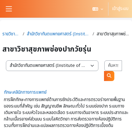
ข้ามไปที่เนื้อหาหลัก
เข้าสู่ระบบ
Side panel
รายวิชาทั้งหมด
สำนักวิชาทันตแพทยศาสตร์ (Institute of Dentistry)
สาขาวิชาสุขภาพช่องปากวัยรุ่น
สาขาวิชาสุขภาพช่องปากวัยรุ่น
ค้นหา
สาขาวิชา / สำนักวิชา
ค้นหารายวิช
ทักษะคลินิกทางการแพทย์
การฝึกทักษะทางการแพทย์ด้านการซักประวัติและการตรวจร่างกายพื้นฐาน
ของระบบที่สำคัญ เช่น สัญญาณชีพ ลักษณะทั่วไป ระบบช่องปาก ระบบทาง
เดินหายใจ ระบบหัวใจและหลอดเลือด ระบบทางเดินอาหาร ระบบประสาทและ
กล้ามเนื้อรยางค์ส่วนบน ระบบโลหิตวิทยา การส่งตรวจทางห้องปฏิบัติการ
รวมทั้งการฝึกอ่านและแปลผลการตรวจทางห้องปฏิบัติการเบื้องต้น