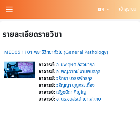
ข้ามไปที่เนื้อหาหลัก
เข้าสู่ระบบ
Side panel
รายละเอียดรายวิชา
MED05 1101 พยาธิวิทยาทั่วไป (General Pathology)
อาจารย์:
อ. นพ.ดุษิต ก้องนวกุล
อาจารย์:
อ. พญ.วาทินี งามพิมลกุล
อาจารย์:
วรัทยา บวรรพัทรกุล
อาจารย์:
วรัญญา บุญกระเตื้อง
อาจารย์:
ณัฐชนิดา ภิญโญ
อาจารย์:
อ. ดร.อนุสรณ์ เปาะสะเกษ