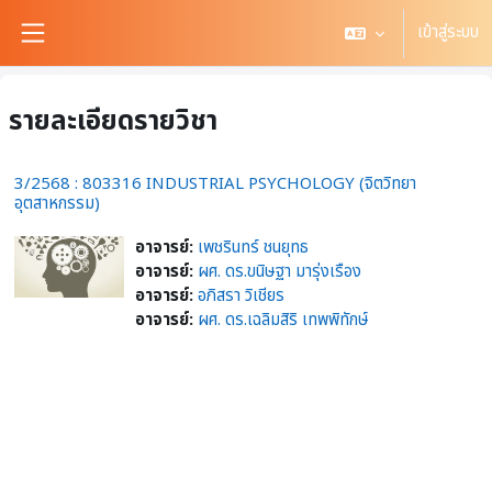
ข้ามไปที่เนื้อหาหลัก
เข้าสู่ระบบ
Side panel
รายละเอียดรายวิชา
3/2568 : 803316 INDUSTRIAL PSYCHOLOGY (จิตวิทยา
อุตสาหกรรม)
อาจารย์:
เพชรินทร์ ชนยุทธ
อาจารย์:
ผศ. ดร.ขนิษฐา มารุ่งเรือง
อาจารย์:
อภิสรา วิเชียร
อาจารย์:
ผศ. ดร.เฉลิมสิริ เทพพิทักษ์