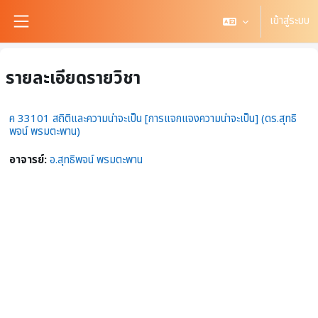
ข้ามไปที่เนื้อหาหลัก
เข้าสู่ระบบ
Side panel
รายละเอียดรายวิชา
ค 33101 สถิติและความน่าจะเป็น [การแจกแจงความน่าจะเป็น] (ดร.สุทธิ
พจน์ พรมตะพาน)
อาจารย์:
อ.สุทธิพจน์ พรมตะพาน