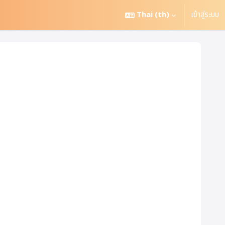
Thai ‎(th)‎
เข้าสู่ระบบ