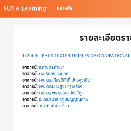
ข้ามไปที่เนื้อหาหลัก
SUT e-Learning⁺
หน้าหลัก
รายละเอียดรา
1/2569 : IPH03 1001PRINCIPLES OF OCCUPATIONA
อาจารย์:
อ.กานดา คำขวา
อาจารย์:
เพชรินทร์ ชนยุทธ
อาจารย์:
ผศ. ดร.เกียรติศักดิ์ บัตรสูงเนิน
อาจารย์:
ผศ. ดร.ขนิษฐา มารุ่งเรือง
อาจารย์:
ผศ. ดร.พรพรรณ วัชรวิทูร
อาจารย์:
อ. ดร.สุมาลี อุดมบุญญานุภาพ
อาจารย์:
วรวุฒิ เป้าป่าเถื่อน