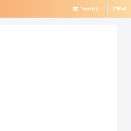
Thai ‎(th)‎
เข้าสู่ระบบ