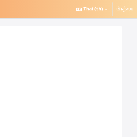
Thai ‎(th)‎
เข้าสู่ระบบ