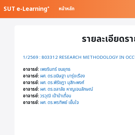
ข้ามไปที่เนื้อหาหลัก
SUT e-Learning⁺
หน้าหลัก
รายละเอียดรา
1/2569 : 803312 RESEARCH METHODOLOGY IN OC
อาจารย์:
เพชรินทร์ ชนยุทธ
อาจารย์:
ผศ. ดร.ขนิษฐา มารุ่งเรือง
อาจารย์:
ผศ. ดร.พิรัชฎา มุสิกะพงศ์
อาจารย์:
ผศ. ดร.ชลาลัย หาญเจนลักษณ์
อาจารย์:
วรวุฒิ เป้าป่าเถื่อน
อาจารย์:
ผศ. ดร.พรทิพย์ เย็นใจ