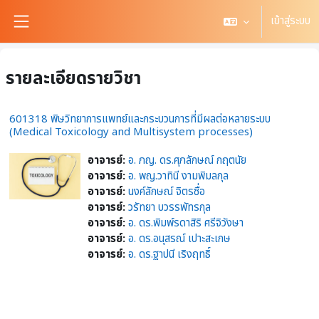
ข้ามไปที่เนื้อหาหลัก
เข้าสู่ระบบ
Side panel
รายละเอียดรายวิชา
601318 พิษวิทยาการแพทย์และกระบวนการที่มีผลต่อหลายระบบ
(Medical Toxicology and Multisystem processes)
อาจารย์:
อ. ภญ. ดร.ศุภลักษณ์ กฤตนัย
อาจารย์:
อ. พญ.วาทินี งามพิมลกุล
อาจารย์:
นงค์ลักษณ์ จิตรซื่อ
อาจารย์:
วรัทยา บวรรพัทรกุล
อาจารย์:
อ. ดร.พิมพ์รดาสิริ ศรีจิวังษา
อาจารย์:
อ. ดร.อนุสรณ์ เปาะสะเกษ
อาจารย์:
อ. ดร.ฐาปนี เริงฤทธิ์