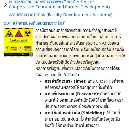
ศูนย์สหกิจศึกษาและพัฒนาอาชีพ (The Center for
Cooperative Education and Career Development)
สถานพัฒนาคณาจารย์ (Faculty Development Academy)
001 หลักการป้องกันอันตรายจากรังสี
การป้องกันอันตรายจากรังสีมีความสำคัญอย่างยิ่งใน
การปกป้องสุขภาพของมนุษย์และสิ่งแวดล้อมจากการ
ทำลายระดับเซลล์และสารพันธุกรรม (DNA) ช่วยลด
ความเสี่ยงของการเกิดโรคมะเร็งและโรคเรื้อรัง รวมถึง
ช่วยให้บุคลากรทางการแพทย์และผู้ปฏิบัติงานสามารถใช้
ประโยชน์จากรังสีได้อย่างปลอดภัยสูงสุด
หลักการพื้นฐานเพื่อความปลอดภัยในการลดการได้รับ
รังสีแบ่งออกเป็น 3 วิธีหลัก
การจำกัดเวลา (Time):
ลดระยะเวลาการทำงาน
หรือการสัมผัสรังสีให้สั้นที่สุดเท่าที่จะทำได้
การเพิ่มระยะทาง (Distance):
ยืนหรือปฏิบัติ
งานให้ห่างจากแหล่งกำเนิดรังสีให้มากที่สุด เพราะ
ปริมาณรังสีจะลดลงเมื่อระยะทางเพิ่มขึ้น
การใช้อุปกรณ์กำบัง (Shielding):
ใช้วัสดุที่
เหมาะสม เช่น แผ่นตะกั่ว สำหรับกั้นหรือดูดกลืน
รังสีไม่ให้ทะลุผ่านเข้ามาในร่างกาย