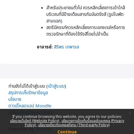
สำหรับประชาชนทั่วไป ควรหลีกเลี่ยงการเข้าใกล้
บริเวณที่มีป้ายเตือนสารกัมมันตรังสี (รูปใบพัด
สามแฉก)
สตรีมีครรภ์ควรหลีกเลี่ยงการเอกซเรย์หรือการ
ตรวจรักษาที่ต้องใช้รังสีโดยไม่จำเป็น
อาจารย์:
สิริพร เทพารส
ท่านยังไม่ได้เข้าสู่ระบบ (
เข้าสู่ระบบ
)
สรุปการเก็บรักษาข้อมูล
นโยบาย
ดาวน์โหลดแอป Moodle
เปลี่ยนเป็นรูปแบบมาตรฐาน
x
If you continue browsing this website, you agree to our policies:
นโยบายเว็บไซต์ (Website Policy)
นโยบายการจัดเก็บข้อมูลส่วนบุคคล (Privacy
Policy)
นโยบายเกี่ยวกับบุคคลที่สาม (Third-party Policy)
Powered by
Moodle
Continue